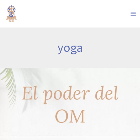
Ir
al
contenido
yoga
El
poder
y
propósito
espiritual
del
OM