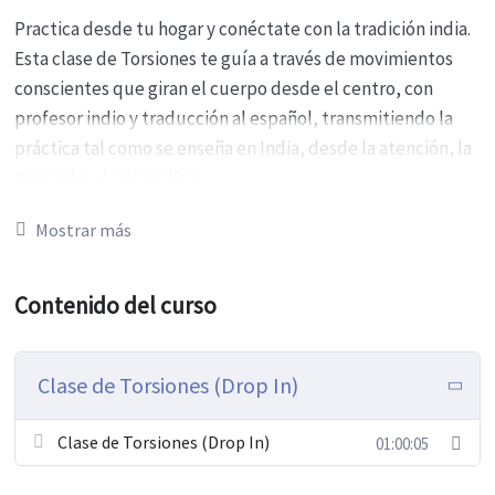
Practica desde tu hogar y conéctate con la tradición india.
Esta clase de Torsiones te guía a través de movimientos
conscientes que giran el cuerpo desde el centro, con
profesor indio y traducción al español, transmitiendo la
práctica tal como se enseña en India, desde la atención, la
precisión y la disciplina.
Propósito
Mostrar más
Explorar el movimiento de rotación de la columna de
Contenido del curso
forma segura y consciente.
Liberar tensiones acumuladas y crear espacio interno.
Clase de Torsiones (Drop In)
Desarrollar estabilidad y control desde el centro del
cuerpo.
Clase de Torsiones (Drop In)
01:00:05
Qué vas a trabajar