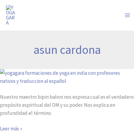
Ir
al
contenido
asun cardona
El
poder
y
Nuestro maestro bipin baloni nos expresa cual es el verdadero
propósito
propósito espiritual del OM y su poder. Nos explica en
espiritual
profundidad el término.
del
OM
Leer más »